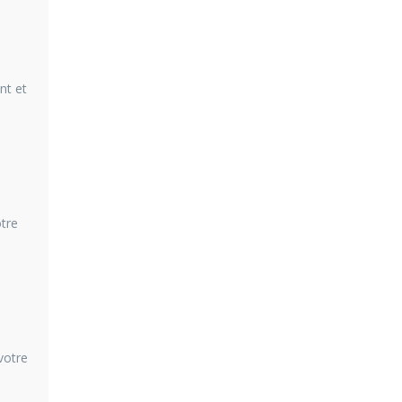
nt et
otre
votre