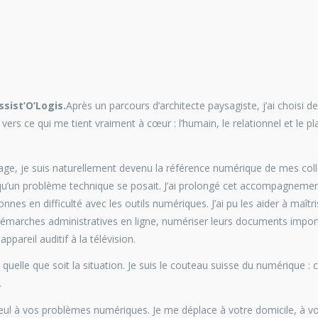
sist’O’Logis.
Après un parcours d’architecte paysagiste, j’ai choisi de
vers ce qui me tient vraiment à cœur : l’humain, le relationnel et le pla
ge, je suis naturellement devenu la référence numérique de mes col
s qu’un problème technique se posait. J’ai prolongé cet accompagneme
nnes en difficulté avec les outils numériques. J’ai pu les aider à maîtri
émarches administratives en ligne, numériser leurs documents import
pareil auditif à la télévision.
quelle que soit la situation. Je suis le couteau suisse du numérique : c
.
 seul à vos problèmes numériques. Je me déplace à votre domicile, à v