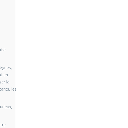
isir
lègues,
nt en
ser la
ants, les
urieux,
otre