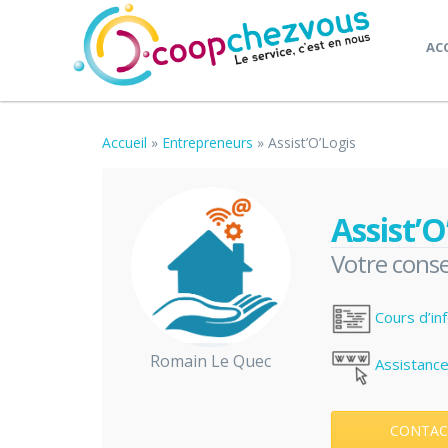
AC
Accueil
»
Entrepreneurs
»
Assist’O’Logis
Assist’O
Votre conse
Cours d’in
Romain Le Quec
Assistance
CONTAC