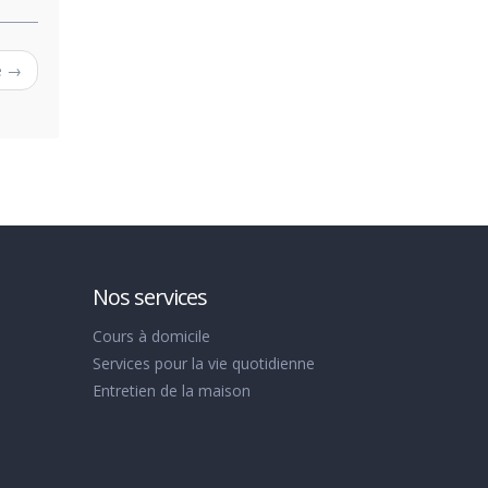
e →
Nos services
Cours à domicile
Services pour la vie quotidienne
Entretien de la maison