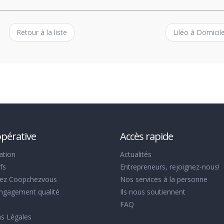
Retour à la liste
Liléo à Domicil
opérative
Accès rapide
ation
Actualités
fs
Entrepreneurs, rejoignez-nous!
tez Coopchezvous
Nos services à la personne
ngagement qualité
Ils nous soutiennent
FAQ
s Légales