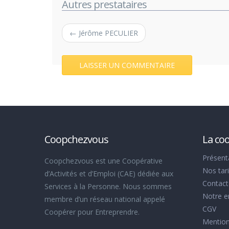
Autres prestataires
← Jérôme PECULIER
LAISSER UN COMMENTAIRE
Coopchezvous
La co
Présent
Coopchezvous est une Coopérative
Nos tari
d’Activités et d’Emploi (CAE) dédiée aux
Contac
Services à la Personne. Nous sommes
Notre e
membre d’un réseau national appelé
CGV
Coopérer pour Entreprendre.
Mention